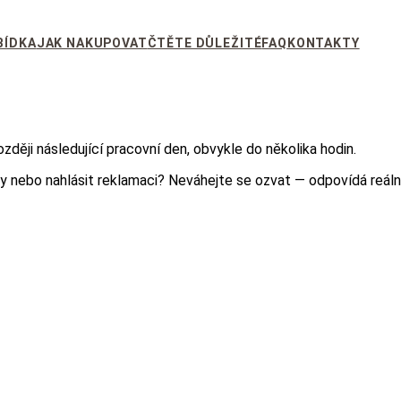
BÍDKA
JAK NAKUPOVAT
ČTĚTE DŮLEŽITÉ
FAQ
KONTAKTY
ději následující pracovní den, obvykle do několika hodin.
ky nebo nahlásit reklamaci? Neváhejte se ozvat — odpovídá reál