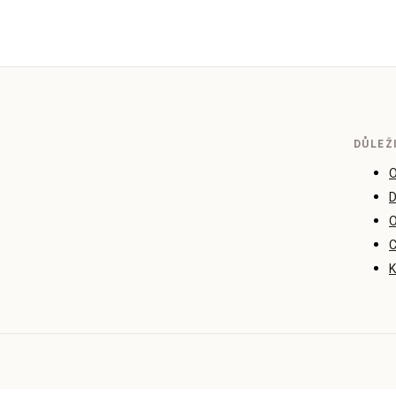
DŮLEŽ
O
D
O
C
K