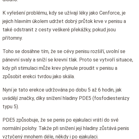
K vyřešení problému, kdy se užívají léky jako Cenforce, je
jejich hlavním úkolem udržet dobrý průtok krve v penisu a
také odstranit z cesty veškeré překážky, pokud jsou
přítomny.
Toho se dosáhne tím, že se cévy penisu rozšíří, uvolní se
pánevní svaly a sníží se krevní tlak. Proto se vytvoří situace,
kdy při stimulaci může krev plynule proudit v penisu a
způsobit erekci tvrdou jako skála.
Nyní je tato erekce udržována po dobu 5 až 6 hodin, jak
uvádějí značky, díky snížení hladiny PDE5 (fosfodiesterázy
typu 5).
PDE5 způsobuje, že se penis po ejakulaci vrátí do své
normální polohy. Takže při snížení její hladiny zůstává penis
vztyčený mnohem déle, někdy i po ejakulaci.