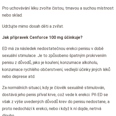
Pro uchovávání léku zvolte čistou, tmavou a suchou místnost
nebo sklad.
Udržujte mimo dosah děti a zvířat.
Jak přípravek Cenforce 100 mg účinkuje?
ED má za následek nedostatečnou erekci penisu v době
sexuální stimulace. Je to způsobeno špatným prokrvením
penisu z důvodů, jako je kouření, konzumace alkoholu,
konzumace rychlého občerstvení, vedlejší účinky jiných léků
nebo deprese atd.
Za normálních situací, kdy je člověk sexuálně stimulován,
dostává jeho penis příval krve, což vede k erekci. Při ED se
však z výše uvedených důvodů krev do penisu nedostane, a
proto nedochází k erekci, nebo i když k ní dojde, netrvá
dlouho.