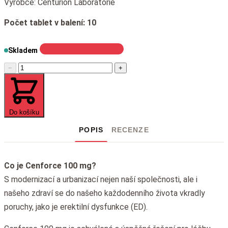
Výrobce: Centurion Laboratorie
Počet tablet v balení: 10
25 lidí si právě prohlíží
Skladem
−
+
Do košíku
POPIS
RECENZE
Co je Cenforce 100 mg?
S modernizací a urbanizací nejen naší společnosti, ale i
našeho zdraví se do našeho každodenního života vkradly
poruchy, jako je erektilní dysfunkce (ED).