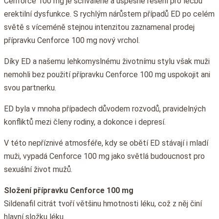
Cenforce 100 mg je schválené a úspěšné řešení pro léčbu
erektilní dysfunkce. S rychlým nárůstem případů ED po celém
světě s víceméně stejnou intenzitou zaznamenal prodej
přípravku Cenforce 100 mg nový vrchol.
Díky ED a našemu lehkomyslnému životnímu stylu však muži
nemohli bez použití přípravku Cenforce 100 mg uspokojit ani
svou partnerku.
ED byla v mnoha případech důvodem rozvodů, pravidelných
konfliktů mezi členy rodiny, a dokonce i depresí.
V této nepříznivé atmosféře, kdy se obětí ED stávají i mladí
muži, vypadá Cenforce 100 mg jako světlá budoucnost pro
sexuální život mužů.
Složení přípravku Cenforce 100 mg
Sildenafil citrát tvoří většinu hmotnosti léku, což z něj činí
hlavní složku léku.