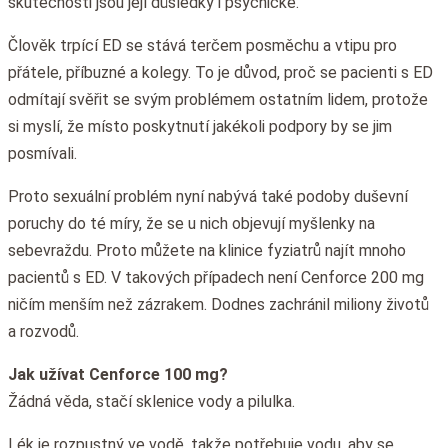
skutečnosti jsou její důsledky i psychické.
Člověk trpící ED se stává terčem posměchu a vtipu pro
přátele, příbuzné a kolegy. To je důvod, proč se pacienti s ED
odmítají svěřit se svým problémem ostatním lidem, protože
si myslí, že místo poskytnutí jakékoli podpory by se jim
posmívali.
Proto sexuální problém nyní nabývá také podoby duševní
poruchy do té míry, že se u nich objevují myšlenky na
sebevraždu. Proto můžete na klinice fyziatrů najít mnoho
pacientů s ED. V takových případech není Cenforce 200 mg
ničím menším než zázrakem. Dodnes zachránil miliony životů
a rozvodů.
Jak užívat Cenforce 100 mg?
Žádná věda, stačí sklenice vody a pilulka.
Lék je rozpustný ve vodě, takže potřebuje vodu, aby se